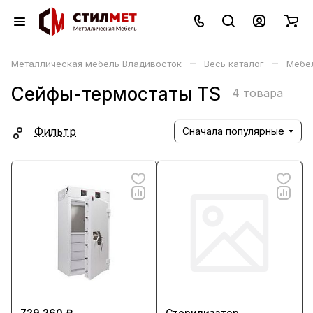
–
–
Металлическая мебель Владивосток
Весь каталог
Мебе
Сейфы-термостаты TS
4 товара
Фильтр
Сначала популярные
729 260 ₽
Стерилизатор