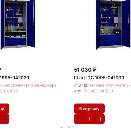
₽
51 030 ₽
1995-042020
Шкаф ТС 1995-041030
ичие уточняйте у менеджера
0
Наличие уточняйте у
95-042020
Арт.
ТС 1995-041030
ну
В корзину