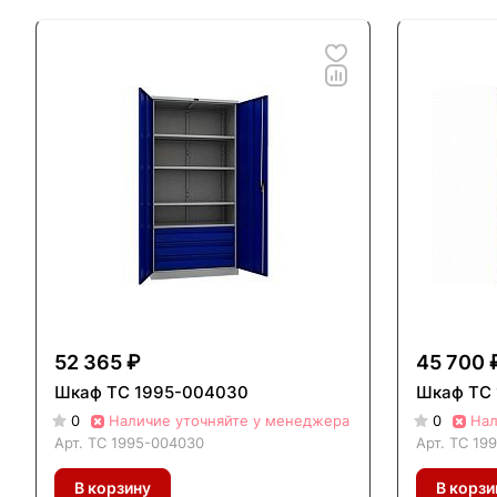
52 365 ₽
45 700 
Шкаф ТС 1995-004030
Шкаф ТС
0
Наличие уточняйте у менеджера
0
Нал
Арт.
ТС 1995-004030
Арт.
ТС 19
В корзину
В корзи