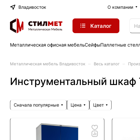
Владивосток
О компании
Каталог
Металлическая офисная мебель
Сейфы
Паллетные стел
–
–
Металлическая мебель Владивосток
Весь каталог
Произ
Инструментальный шкаф 
Сначала популярные
Цена
Цвет